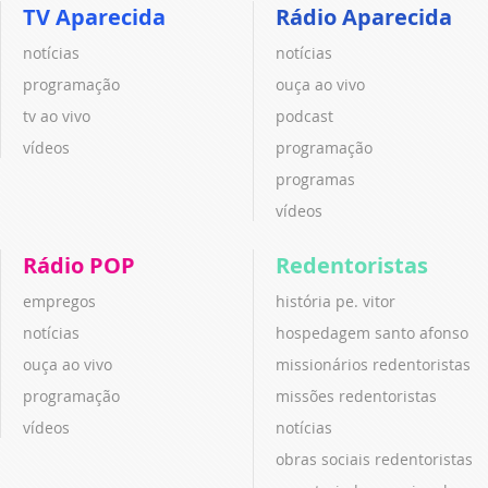
TV Aparecida
Rádio Aparecida
notícias
notícias
programação
ouça ao vivo
tv ao vivo
podcast
vídeos
programação
programas
vídeos
Rádio POP
Redentoristas
empregos
história pe. vitor
notícias
hospedagem santo afonso
ouça ao vivo
missionários redentoristas
programação
missões redentoristas
vídeos
notícias
obras sociais redentoristas