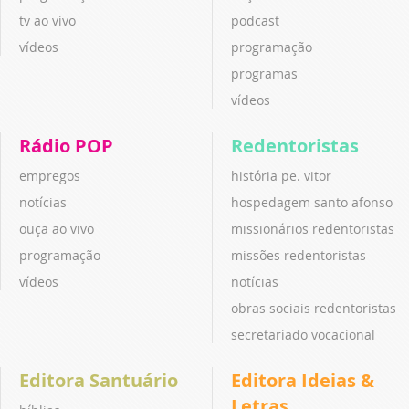
tv ao vivo
podcast
vídeos
programação
programas
vídeos
Rádio POP
Redentoristas
empregos
história pe. vitor
notícias
hospedagem santo afonso
ouça ao vivo
missionários redentoristas
programação
missões redentoristas
vídeos
notícias
obras sociais redentoristas
secretariado vocacional
Editora Santuário
Editora Ideias &
Letras