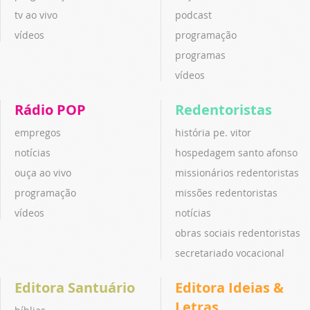
tv ao vivo
podcast
vídeos
programação
programas
vídeos
Rádio POP
Redentoristas
empregos
história pe. vitor
notícias
hospedagem santo afonso
ouça ao vivo
missionários redentoristas
programação
missões redentoristas
vídeos
notícias
obras sociais redentoristas
secretariado vocacional
Editora Santuário
Editora Ideias &
Letras