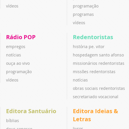
vídeos
programação
programas
vídeos
Rádio POP
Redentoristas
empregos
história pe. vitor
notícias
hospedagem santo afonso
ouça ao vivo
missionários redentoristas
programação
missões redentoristas
vídeos
notícias
obras sociais redentoristas
secretariado vocacional
Editora Santuário
Editora Ideias &
Letras
bíblias
livros
deus conosco