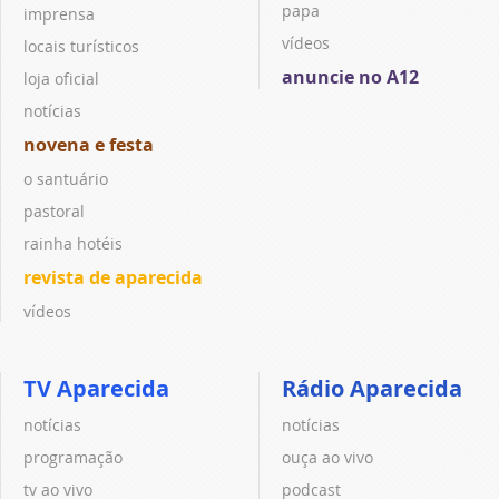
papa
imprensa
vídeos
locais turísticos
anuncie no A12
loja oficial
notícias
novena e festa
o santuário
pastoral
rainha hotéis
revista de aparecida
vídeos
TV Aparecida
Rádio Aparecida
notícias
notícias
programação
ouça ao vivo
tv ao vivo
podcast