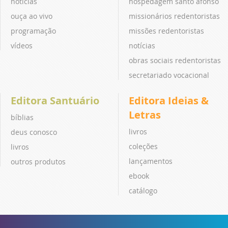
notícias
hospedagem santo afonso
ouça ao vivo
missionários redentoristas
programação
missões redentoristas
vídeos
notícias
obras sociais redentoristas
secretariado vocacional
Editora Santuário
Editora Ideias &
Letras
bíblias
livros
deus conosco
coleções
livros
lançamentos
outros produtos
ebook
catálogo