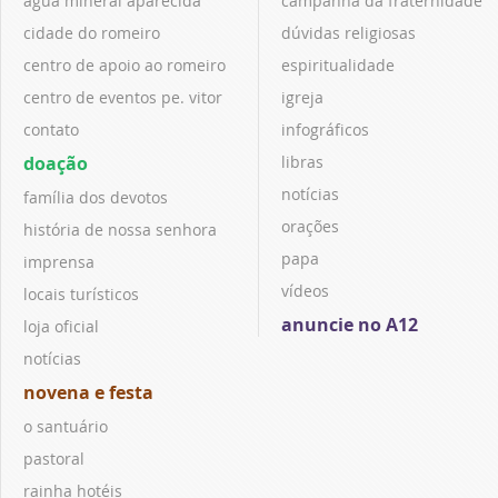
água mineral aparecida
campanha da fraternidade
cidade do romeiro
dúvidas religiosas
centro de apoio ao romeiro
espiritualidade
centro de eventos pe. vitor
igreja
contato
infográficos
doação
libras
notícias
família dos devotos
orações
história de nossa senhora
papa
imprensa
vídeos
locais turísticos
anuncie no A12
loja oficial
notícias
novena e festa
o santuário
pastoral
rainha hotéis