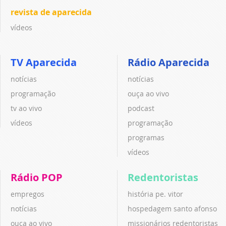
revista de aparecida
vídeos
TV Aparecida
Rádio Aparecida
notícias
notícias
programação
ouça ao vivo
tv ao vivo
podcast
vídeos
programação
programas
vídeos
Rádio POP
Redentoristas
empregos
história pe. vitor
notícias
hospedagem santo afonso
ouça ao vivo
missionários redentoristas