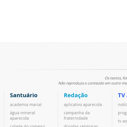
Os textos, fo
Não reproduza o conteúdo em outro meio
Santuário
Redação
TV
academia marial
aplicativo aparecida
notí
água mineral
campanha da
prog
aparecida
fraternidade
tv ao
cidade do romeiro
dúvidas religiosas