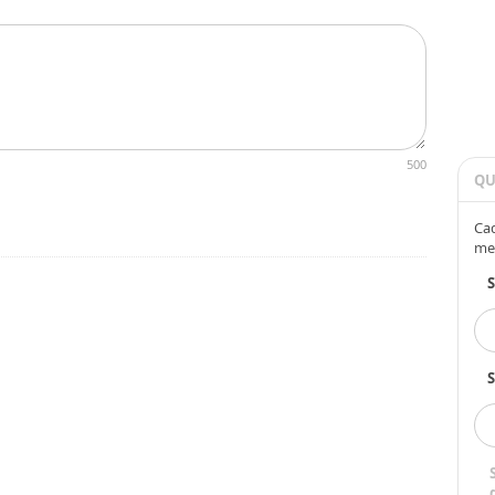
500
QU
Cad
me
S