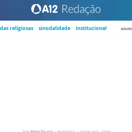
das religiosas
sinodalidade
institucional
ANUNC
POR
REDAÇÃO A12
EM MÚSICA
18 NOV 2015 - 07H00