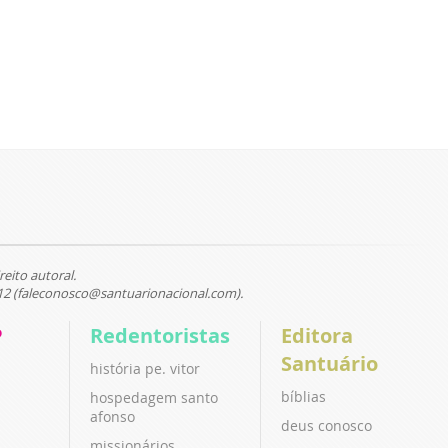
reito autoral.
12 (faleconosco@santuarionacional.com).
P
Redentoristas
Editora
Santuário
história pe. vitor
bíblias
hospedagem santo
afonso
deus conosco
missionários