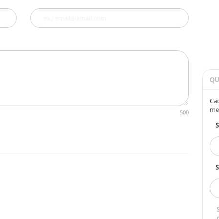
QU
Cad
me
500
S