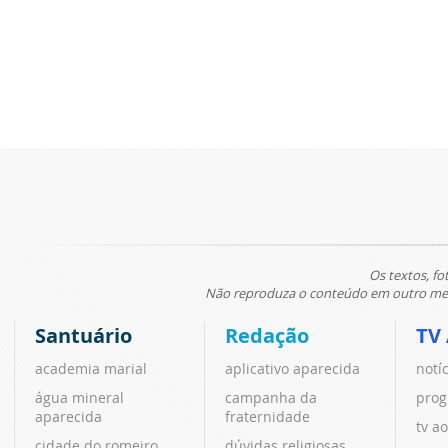
Os textos, fo
Não reproduza o conteúdo em outro meio
Santuário
Redação
TV
academia marial
aplicativo aparecida
notí
água mineral
campanha da
prog
aparecida
fraternidade
tv ao
cidade do romeiro
dúvidas religiosas