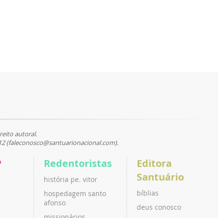
reito autoral.
12 (faleconosco@santuarionacional.com).
P
Redentoristas
Editora
Santuário
história pe. vitor
bíblias
hospedagem santo
afonso
deus conosco
missionários