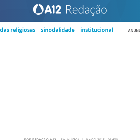
das religiosas
sinodalidade
institucional
ANUNC
POR
REDAÇÃO A12
EM MÚSICA
19 AGO 2015 - 06H30