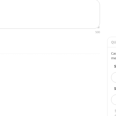
500
QU
Cad
me
S