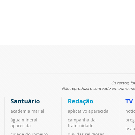
Os textos, fo
Não reproduza o conteúdo em outro meio
Santuário
Redação
TV
academia marial
aplicativo aparecida
notí
água mineral
campanha da
prog
aparecida
fraternidade
tv ao
cidade do romeiro
dúvidas religiosas