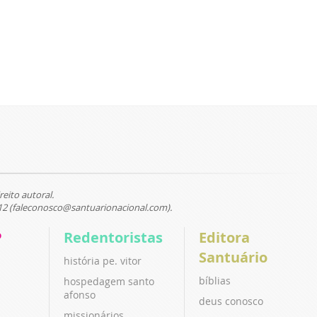
reito autoral.
12 (faleconosco@santuarionacional.com).
P
Redentoristas
Editora
Santuário
história pe. vitor
bíblias
hospedagem santo
afonso
deus conosco
missionários