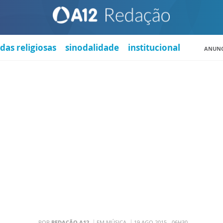
das religiosas
sinodalidade
institucional
ANUNC
POR
REDAÇÃO A12
EM MÚSICA
19 AGO 2015 - 06H30