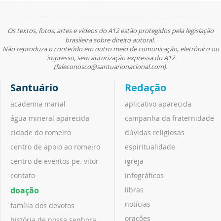
Os textos, fotos, artes e vídeos do A12 estão protegidos pela legislação
brasileira sobre direito autoral.
Não reproduza o conteúdo em outro meio de comunicação, eletrônico ou
impresso, sem autorização expressa do A12
(faleconosco@santuarionacional.com).
Santuário
Redação
academia marial
aplicativo aparecida
água mineral aparecida
campanha da fraternidade
cidade do romeiro
dúvidas religiosas
centro de apoio ao romeiro
espiritualidade
centro de eventos pe. vitor
igreja
contato
infográficos
doação
libras
notícias
família dos devotos
orações
história de nossa senhora