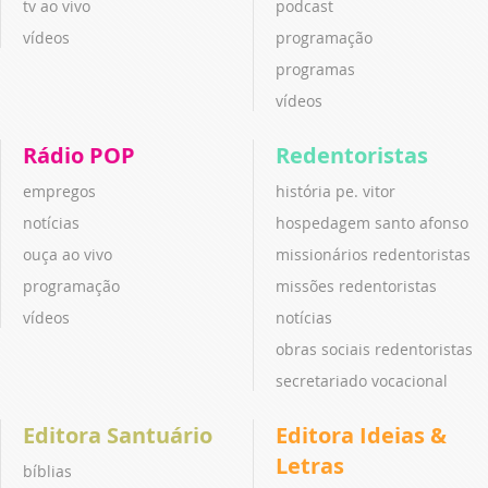
tv ao vivo
podcast
vídeos
programação
programas
vídeos
Rádio POP
Redentoristas
empregos
história pe. vitor
notícias
hospedagem santo afonso
ouça ao vivo
missionários redentoristas
programação
missões redentoristas
vídeos
notícias
obras sociais redentoristas
secretariado vocacional
Editora Santuário
Editora Ideias &
Letras
bíblias