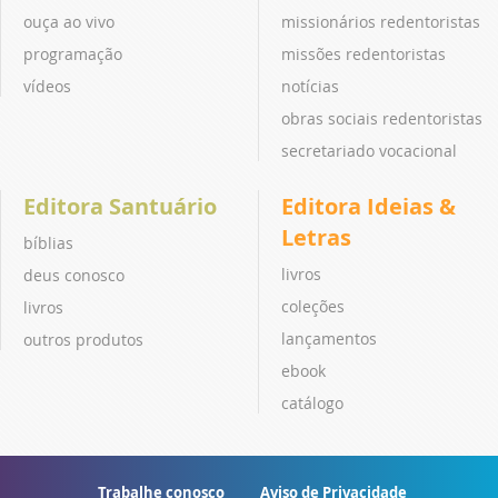
ouça ao vivo
missionários redentoristas
programação
missões redentoristas
vídeos
notícias
obras sociais redentoristas
secretariado vocacional
Editora Santuário
Editora Ideias &
Letras
bíblias
livros
deus conosco
coleções
livros
lançamentos
outros produtos
ebook
catálogo
Trabalhe conosco
Aviso de Privacidade