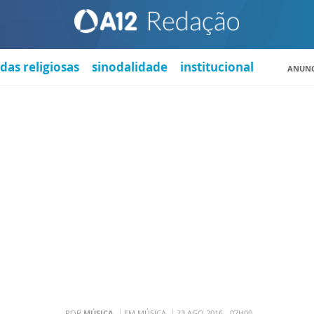
das religiosas
sinodalidade
institucional
ANUNC
POR
MÚSICA
EM MÚSICA
23 AGO 2016 - 07H00