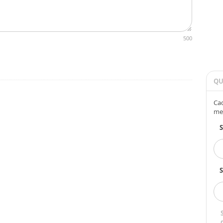
500
QU
Cad
me
S