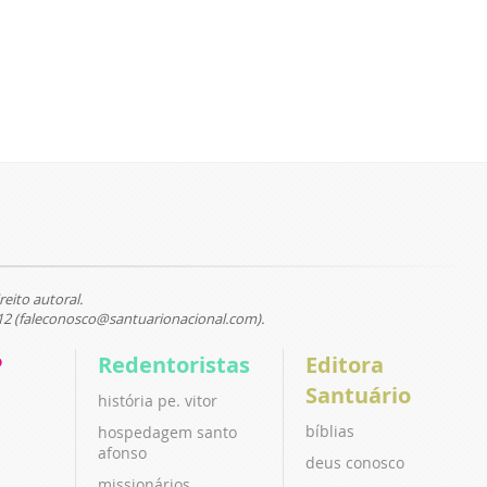
reito autoral.
12 (faleconosco@santuarionacional.com).
P
Redentoristas
Editora
Santuário
história pe. vitor
bíblias
hospedagem santo
afonso
deus conosco
missionários