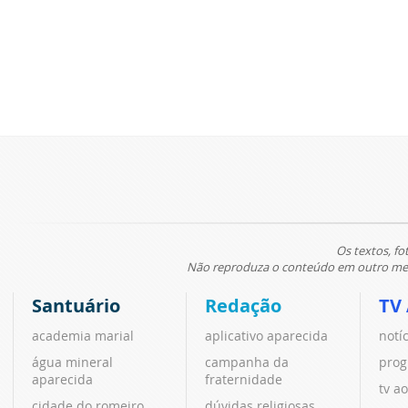
Os textos, fo
Não reproduza o conteúdo em outro meio
Santuário
Redação
TV
academia marial
aplicativo aparecida
notí
água mineral
campanha da
prog
aparecida
fraternidade
tv ao
cidade do romeiro
dúvidas religiosas