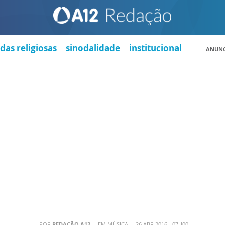
das religiosas
sinodalidade
institucional
ANUNC
POR
REDAÇÃO A12
EM MÚSICA
26 ABR 2016 - 07H00