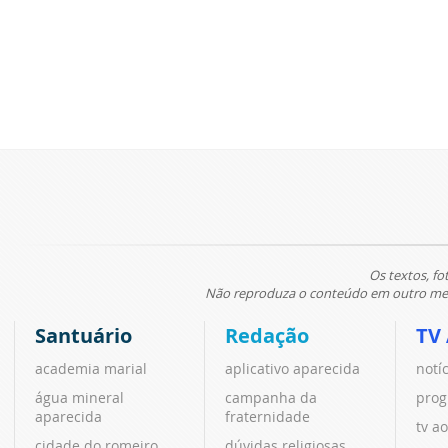
Os textos, fo
Não reproduza o conteúdo em outro meio
Santuário
Redação
TV
academia marial
aplicativo aparecida
notí
água mineral
campanha da
prog
aparecida
fraternidade
tv ao
cidade do romeiro
dúvidas religiosas