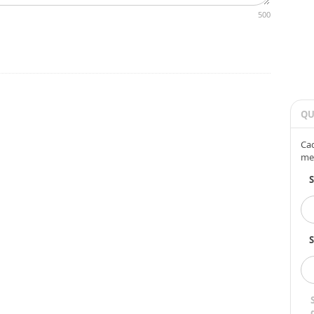
500
QU
Cad
me
S