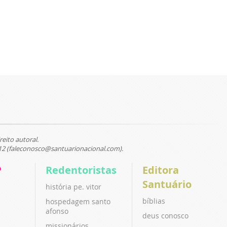
reito autoral.
12 (faleconosco@santuarionacional.com).
P
Redentoristas
Editora
Santuário
história pe. vitor
bíblias
hospedagem santo
afonso
deus conosco
missionários