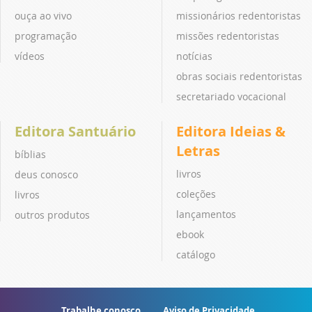
ouça ao vivo
missionários redentoristas
programação
missões redentoristas
vídeos
notícias
obras sociais redentoristas
secretariado vocacional
Editora Santuário
Editora Ideias &
Letras
bíblias
livros
deus conosco
coleções
livros
lançamentos
outros produtos
ebook
catálogo
Trabalhe conosco
Aviso de Privacidade