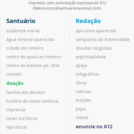
impresso, sem autorização expressa do A12
(faleconosco@santuarionacional.com).
Santuário
Redação
academia marial
aplicativo aparecida
água mineral aparecida
campanha da fraternidade
cidade do romeiro
dúvidas religiosas
centro de apoio ao romeiro
espiritualidade
centro de eventos pe. vitor
igreja
contato
infográficos
doação
libras
notícias
família dos devotos
orações
história de nossa senhora
papa
imprensa
vídeos
locais turísticos
anuncie no A12
loja oficial