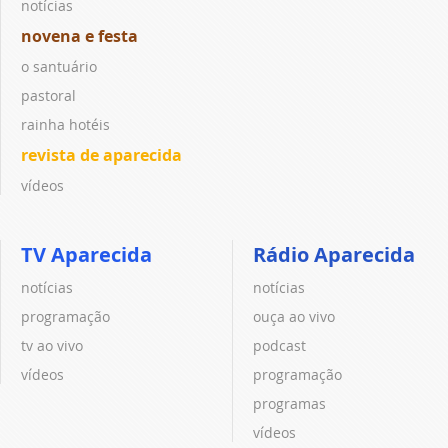
notícias
novena e festa
o santuário
pastoral
rainha hotéis
revista de aparecida
vídeos
TV Aparecida
Rádio Aparecida
notícias
notícias
programação
ouça ao vivo
tv ao vivo
podcast
vídeos
programação
programas
vídeos