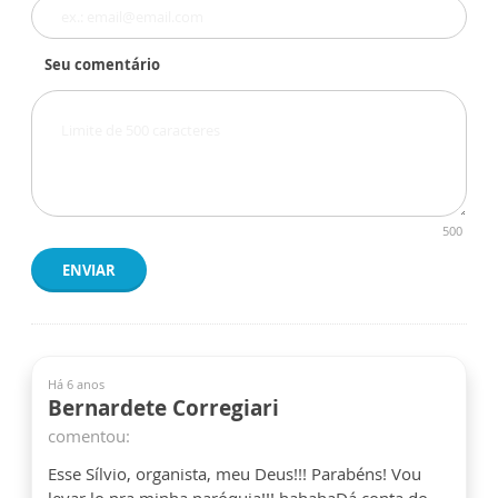
Seu comentário
500
ENVIAR
Há 6 anos
Bernardete Corregiari
comentou:
Esse Sílvio, organista, meu Deus!!! Parabéns! Vou
levar lo pra minha paróquia!!! hahahaDá conta do