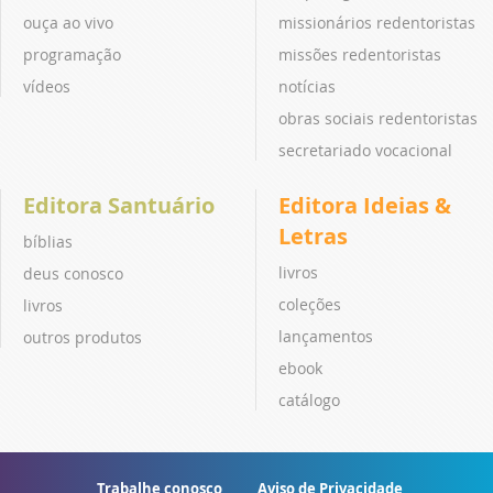
ouça ao vivo
missionários redentoristas
programação
missões redentoristas
vídeos
notícias
obras sociais redentoristas
secretariado vocacional
Editora Santuário
Editora Ideias &
Letras
bíblias
livros
deus conosco
coleções
livros
lançamentos
outros produtos
ebook
catálogo
Trabalhe conosco
Aviso de Privacidade