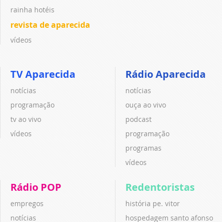
rainha hotéis
revista de aparecida
vídeos
TV Aparecida
Rádio Aparecida
notícias
notícias
programação
ouça ao vivo
tv ao vivo
podcast
vídeos
programação
programas
vídeos
Rádio POP
Redentoristas
empregos
história pe. vitor
notícias
hospedagem santo afonso