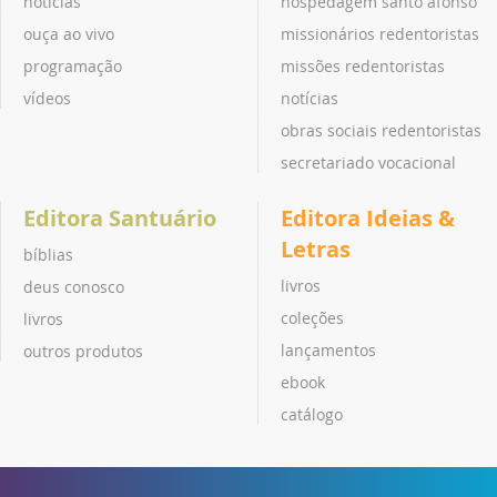
notícias
hospedagem santo afonso
ouça ao vivo
missionários redentoristas
programação
missões redentoristas
vídeos
notícias
obras sociais redentoristas
secretariado vocacional
Editora Santuário
Editora Ideias &
Letras
bíblias
livros
deus conosco
coleções
livros
lançamentos
outros produtos
ebook
catálogo