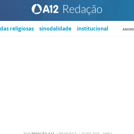
das religiosas
sinodalidade
institucional
ANUNC
POR
REDAÇÃO A12
EM MÚSICA
23 FEV 2015 - 10H52