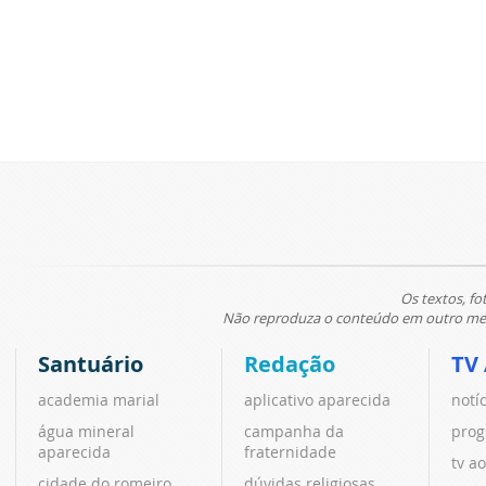
Os textos, fo
Não reproduza o conteúdo em outro meio
Santuário
Redação
TV
academia marial
aplicativo aparecida
notí
água mineral
campanha da
prog
aparecida
fraternidade
tv ao
cidade do romeiro
dúvidas religiosas