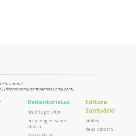
reito autoral.
12 (faleconosco@santuarionacional.com).
P
Redentoristas
Editora
Santuário
história pe. vitor
bíblias
hospedagem santo
afonso
deus conosco
missionários