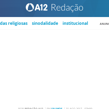
das religiosas
sinodalidade
institucional
ANUNC
POR
REDAÇÃO A12
EM
SALMOS
31 AGO 2017 - 07H00