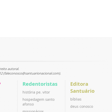
reito autoral.
12 (faleconosco@santuarionacional.com).
P
Redentoristas
Editora
Santuário
história pe. vitor
bíblias
hospedagem santo
afonso
deus conosco
missionários