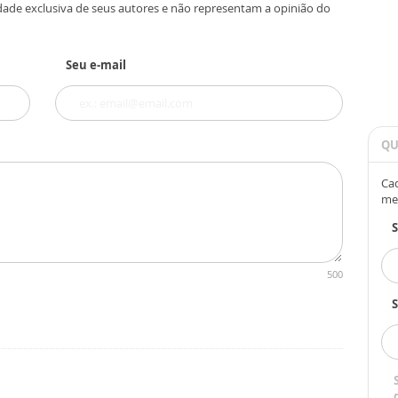
dade exclusiva de seus autores e não representam a opinião do
Seu e-mail
QU
Cad
me
500
S