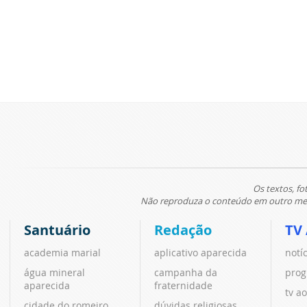
Os textos, fo
Não reproduza o conteúdo em outro meio
Santuário
Redação
TV
academia marial
aplicativo aparecida
notí
água mineral
campanha da
prog
aparecida
fraternidade
tv ao
cidade do romeiro
dúvidas religiosas