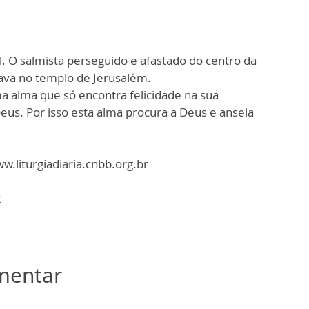
. O salmista perseguido e afastado do centro da
rava no templo de Jerusalém.
ma alma que só encontra felicidade na sua
us. Por isso esta alma procura a Deus e anseia
ww.liturgiadiaria.cnbb.org.br
2
omentar