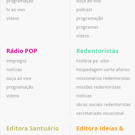
programação
ouça ao vivo
tv ao vivo
podcast
vídeos
programação
programas
vídeos
Rádio POP
Redentoristas
empregos
história pe. vitor
notícias
hospedagem santo afonso
ouça ao vivo
missionários redentoristas
programação
missões redentoristas
vídeos
notícias
obras sociais redentoristas
secretariado vocacional
Editora Santuário
Editora Ideias &