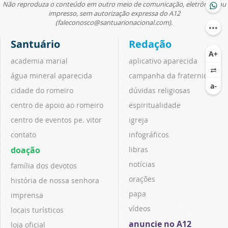
Não reproduza o conteúdo em outro meio de comunicação, eletrônico ou
impresso, sem autorização expressa do A12
(faleconosco@santuarionacional.com).
Santuário
Redação
academia marial
aplicativo aparecida
água mineral aparecida
campanha da fraternidade
cidade do romeiro
dúvidas religiosas
centro de apoio ao romeiro
espiritualidade
centro de eventos pe. vitor
igreja
contato
infográficos
doação
libras
notícias
família dos devotos
orações
história de nossa senhora
papa
imprensa
vídeos
locais turísticos
anuncie no A12
loja oficial