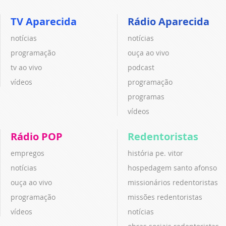
TV Aparecida
Rádio Aparecida
notícias
notícias
programação
ouça ao vivo
tv ao vivo
podcast
vídeos
programação
programas
vídeos
Rádio POP
Redentoristas
empregos
história pe. vitor
notícias
hospedagem santo afonso
ouça ao vivo
missionários redentoristas
programação
missões redentoristas
vídeos
notícias