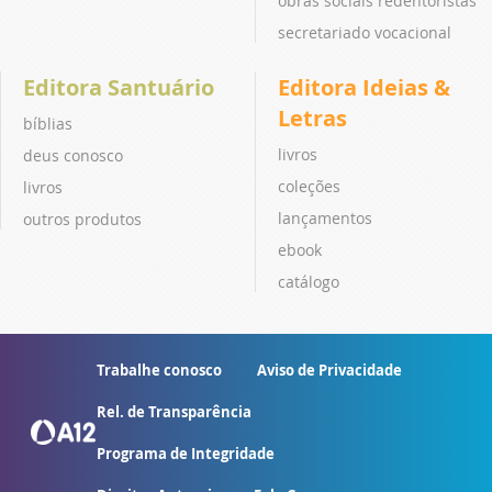
obras sociais redentoristas
secretariado vocacional
Editora Santuário
Editora Ideias &
Letras
bíblias
livros
deus conosco
coleções
livros
lançamentos
outros produtos
ebook
catálogo
Trabalhe conosco
Aviso de Privacidade
Rel. de Transparência
Programa de Integridade