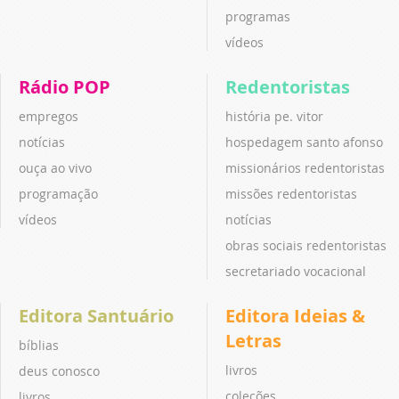
programas
vídeos
Rádio POP
Redentoristas
empregos
história pe. vitor
notícias
hospedagem santo afonso
ouça ao vivo
missionários redentoristas
programação
missões redentoristas
vídeos
notícias
obras sociais redentoristas
secretariado vocacional
Editora Santuário
Editora Ideias &
Letras
bíblias
livros
deus conosco
coleções
livros