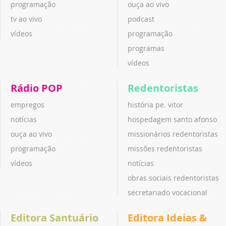
programação
ouça ao vivo
tv ao vivo
podcast
vídeos
programação
programas
vídeos
Rádio POP
Redentoristas
empregos
história pe. vitor
notícias
hospedagem santo afonso
ouça ao vivo
missionários redentoristas
programação
missões redentoristas
vídeos
notícias
obras sociais redentoristas
secretariado vocacional
Editora Santuário
Editora Ideias &