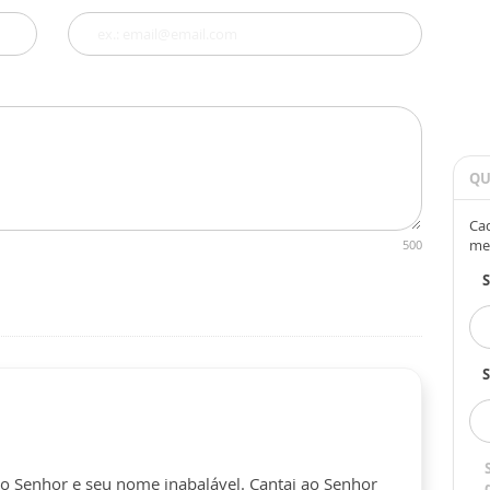
QU
Cad
me
500
S
do Senhor e seu nome inabalável. Cantai ao Senhor