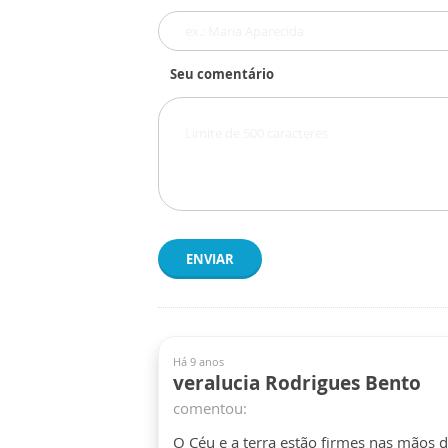
Seu comentário
ENVIAR
Há 9 anos
veralucia Rodrigues Bento
comentou:
O Céu e a terra estão firmes nas mãos 