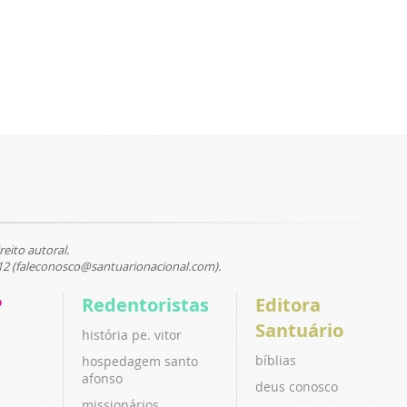
reito autoral.
12 (faleconosco@santuarionacional.com).
P
Redentoristas
Editora
Santuário
história pe. vitor
bíblias
hospedagem santo
afonso
deus conosco
missionários