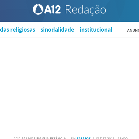
das religiosas
sinodalidade
institucional
ANUNC
POR
SALMOS EM SUA ESSÊNCIA
EM
SALMOS
13 DEZ 2016 - 15H00