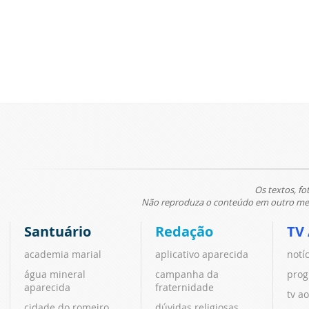
Os textos, fo
Não reproduza o conteúdo em outro meio
Santuário
Redação
TV
academia marial
aplicativo aparecida
notí
água mineral
campanha da
prog
aparecida
fraternidade
tv ao
cidade do romeiro
dúvidas religiosas