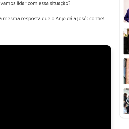
vamos lidar com essa situação?
 a mesma resposta que o Anjo dá a José: confie!
.