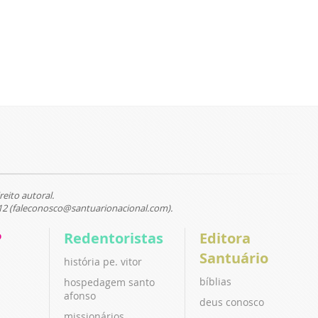
reito autoral.
12 (faleconosco@santuarionacional.com).
P
Redentoristas
Editora
Santuário
história pe. vitor
bíblias
hospedagem santo
afonso
deus conosco
missionários