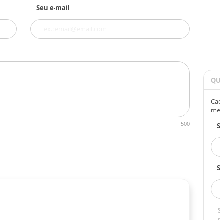
Seu e-mail
QU
Cad
me
500
S