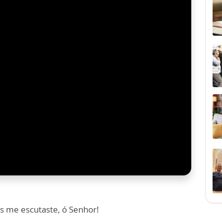
ós me escutaste, ó Senhor!