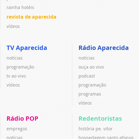
rainha hotéis
revista de aparecida
vídeos
TV Aparecida
Rádio Aparecida
notícias
notícias
programação
ouça ao vivo
tv ao vivo
podcast
vídeos
programação
programas
vídeos
Rádio POP
Redentoristas
empregos
história pe. vitor
notícias
hospedagem santo afonso