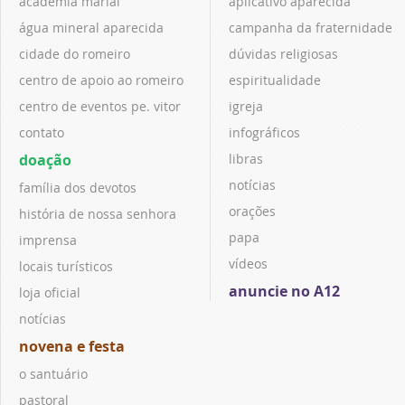
academia marial
aplicativo aparecida
água mineral aparecida
campanha da fraternidade
cidade do romeiro
dúvidas religiosas
centro de apoio ao romeiro
espiritualidade
centro de eventos pe. vitor
igreja
contato
infográficos
doação
libras
notícias
família dos devotos
orações
história de nossa senhora
papa
imprensa
vídeos
locais turísticos
anuncie no A12
loja oficial
notícias
novena e festa
o santuário
pastoral