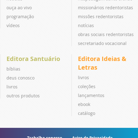
ouça ao vivo
missionários redentoristas
programação
missões redentoristas
vídeos
notícias
obras sociais redentoristas
secretariado vocacional
Editora Santuário
Editora Ideias &
Letras
bíblias
livros
deus conosco
coleções
livros
lançamentos
outros produtos
ebook
catálogo
Trabalhe conosco
Aviso de Privacidade