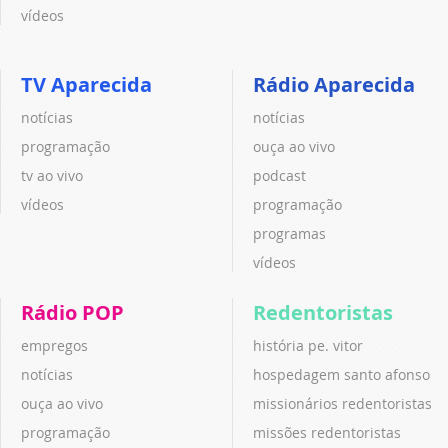
vídeos
TV Aparecida
Rádio Aparecida
notícias
notícias
programação
ouça ao vivo
tv ao vivo
podcast
vídeos
programação
programas
vídeos
Rádio POP
Redentoristas
empregos
história pe. vitor
notícias
hospedagem santo afonso
ouça ao vivo
missionários redentoristas
programação
missões redentoristas