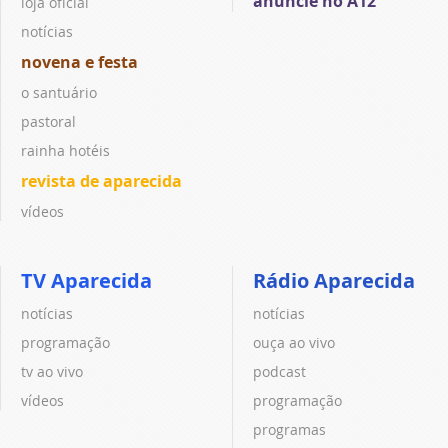
anuncie no A12
loja oficial
notícias
novena e festa
o santuário
pastoral
rainha hotéis
revista de aparecida
vídeos
TV Aparecida
Rádio Aparecida
notícias
notícias
programação
ouça ao vivo
tv ao vivo
podcast
vídeos
programação
programas