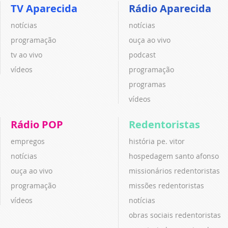
TV Aparecida
Rádio Aparecida
notícias
notícias
programação
ouça ao vivo
tv ao vivo
podcast
vídeos
programação
programas
vídeos
Rádio POP
Redentoristas
empregos
história pe. vitor
notícias
hospedagem santo afonso
ouça ao vivo
missionários redentoristas
programação
missões redentoristas
vídeos
notícias
obras sociais redentoristas