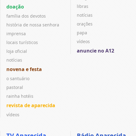
doação
libras
notícias
família dos devotos
orações
história de nossa senhora
papa
imprensa
vídeos
locais turísticos
anuncie no A12
loja oficial
notícias
novena e festa
o santuário
pastoral
rainha hotéis
revista de aparecida
vídeos
TV Aparecida
Rádio Aparecida