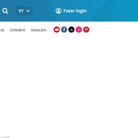
Fazer login
PT
IE
CONTATO
DOAÇÃO
 11H06