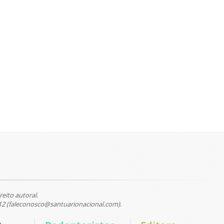
reito autoral.
12 (faleconosco@santuarionacional.com).