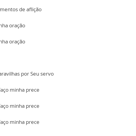
mentos de aflição
inha oração
inha oração
avilhas por Seu servo
faço minha prece
faço minha prece
faço minha prece