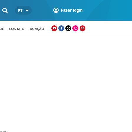
Fazer login
PT
IE
CONTATO
DOAÇÃO
 09H17