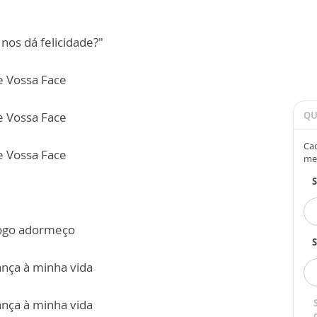
os dá felicidade?"
e Vossa Face
e Vossa Face
QU
Cad
e Vossa Face
me
 logo adormeço
S
ança à minha vida
ança à minha vida