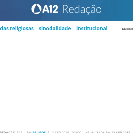
das religiosas
sinodalidade
institucional
ANUNC
REDAÇÃO A12
EM
SALMOS
12 ABR 2018 - 00H00
ATUALIZADA EM 12 ABR 2018 -