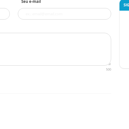
Seu e-mail
SI
500