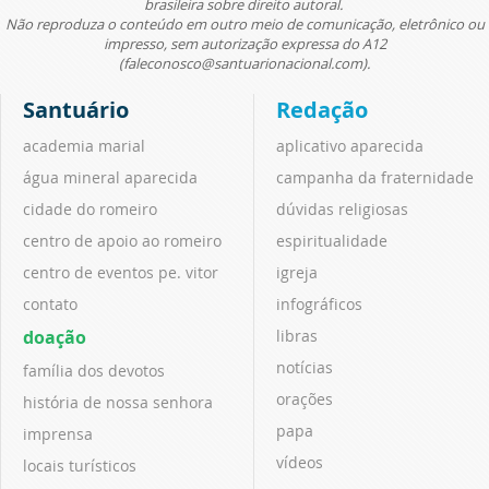
brasileira sobre direito autoral.
Não reproduza o conteúdo em outro meio de comunicação, eletrônico ou
impresso, sem autorização expressa do A12
(faleconosco@santuarionacional.com).
Santuário
Redação
academia marial
aplicativo aparecida
água mineral aparecida
campanha da fraternidade
cidade do romeiro
dúvidas religiosas
centro de apoio ao romeiro
espiritualidade
centro de eventos pe. vitor
igreja
contato
infográficos
doação
libras
notícias
família dos devotos
orações
história de nossa senhora
papa
imprensa
vídeos
locais turísticos