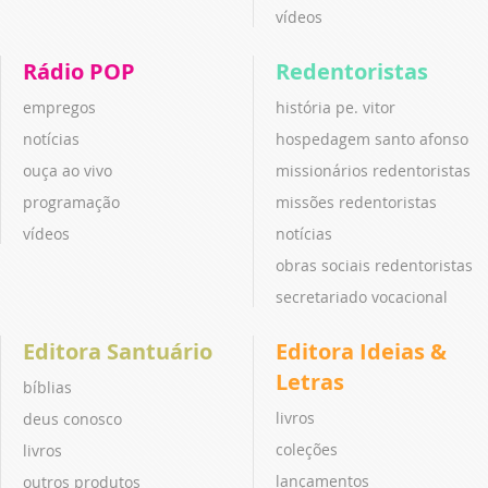
vídeos
Rádio POP
Redentoristas
empregos
história pe. vitor
notícias
hospedagem santo afonso
ouça ao vivo
missionários redentoristas
programação
missões redentoristas
vídeos
notícias
obras sociais redentoristas
secretariado vocacional
Editora Santuário
Editora Ideias &
Letras
bíblias
livros
deus conosco
coleções
livros
lançamentos
outros produtos