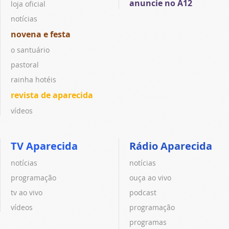
anuncie no A12
loja oficial
notícias
novena e festa
o santuário
pastoral
rainha hotéis
revista de aparecida
vídeos
TV Aparecida
Rádio Aparecida
notícias
notícias
programação
ouça ao vivo
tv ao vivo
podcast
vídeos
programação
programas