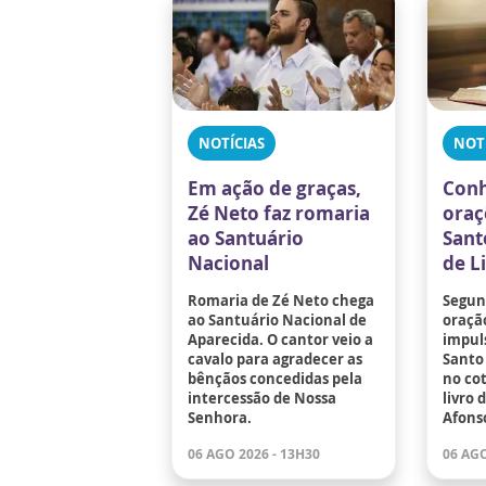
NOTÍCIAS
NOT
Em ação de graças,
Conh
Zé Neto faz romaria
oraç
ao Santuário
Sant
Nacional
de L
Romaria de Zé Neto chega
Segund
ao Santuário Nacional de
oraçã
Aparecida. O cantor veio a
impuls
cavalo para agradecer as
Santo 
bênçãos concedidas pela
no co
intercessão de Nossa
livro 
Senhora.
Afons
06 AGO 2026 - 13H30
06 AGO