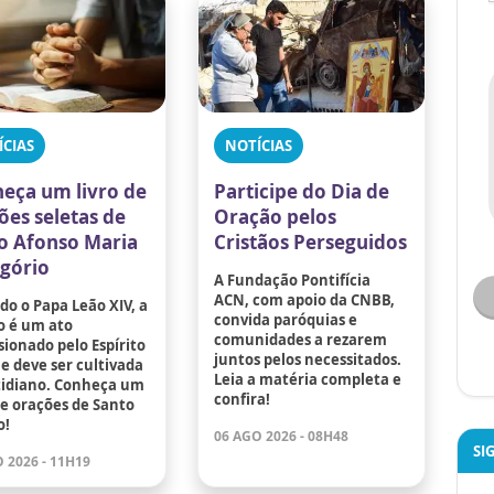
ÍCIAS
NOTÍCIAS
eça um livro de
Participe do Dia de
ões seletas de
Oração pelos
o Afonso Maria
Cristãos Perseguidos
igório
A Fundação Pontifícia
ACN, com apoio da CNBB,
o o Papa Leão XIV, a
convida paróquias e
o é um ato
comunidades a rezarem
ionado pelo Espírito
juntos pelos necessitados.
e deve ser cultivada
Leia a matéria completa e
tidiano. Conheça um
confira!
de orações de Santo
o!
06 AGO 2026 - 08H48
SI
 2026 - 11H19