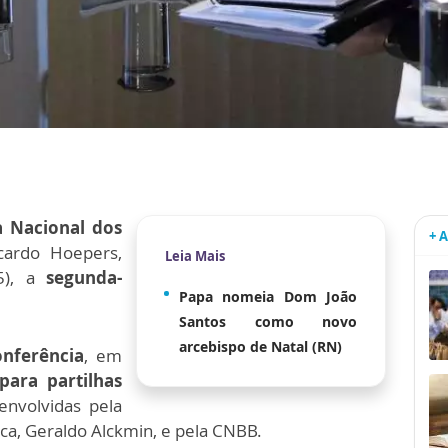
a Nacional dos
+ 
cardo Hoepers,
Leia Mais
05), a
segunda-
Papa nomeia Dom João
Santos como novo
arcebispo de Natal (RN)
onferência
, em
para partilhas
envolvidas pela
ca, Geraldo Alckmin, e pela CNBB.