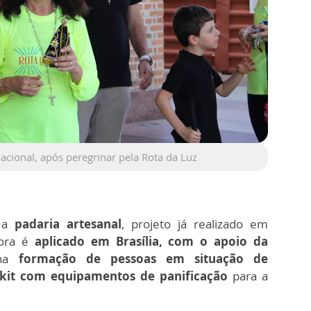
acional, após peregrinar pela Rota da Luz
é a
padaria artesanal
, projeto já realizado em
gora é
aplicado em Brasília, com o apoio da
 na
formação de pessoas em situação de
kit com equipamentos de panificação
para a