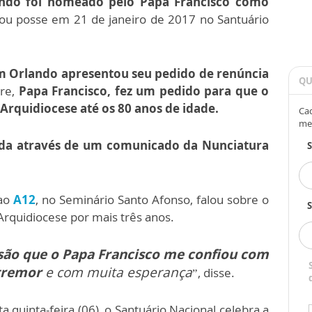
ndo foi nomeado pelo Papa Francisco como
ou posse em 21 de janeiro de 2017 no Santuário
 Orlando apresentou seu pedido de renúncia
QU
dre,
Papa Francisco, fez um pedido para que o
Arquidiocese até os 80 anos de idade.
Cad
me
gada através de um comunicado da Nunciatura
 ao
A12
, no Seminário Santo Afonso, falou sobre o
S
Arquidiocese por mais três anos.
são que o Papa Francisco me confiou com
tremor
e com muita esperança
”, disse.
ta quinta-feira (06), o Santuário Nacional celebra a