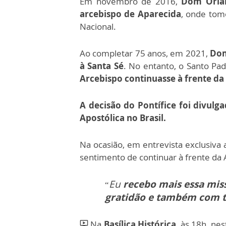
Em novembro de 2016,
Dom Orla
arcebispo de Aparecida
, onde tom
Nacional.
Ao completar 75 anos, em 2021,
Dom
à Santa Sé
. No entanto, o Santo Pa
Arcebispo continuasse à frente da 
A decisão do Pontífice foi divul
Apostólica no Brasil.
Na ocasião, em entrevista exclusiva
sentimento de continuar à frente da 
Eu
recebo mais essa mis
“
gratidão e também com 
Na
Basílica Histórica
, às 18h, nes
ondemand_video