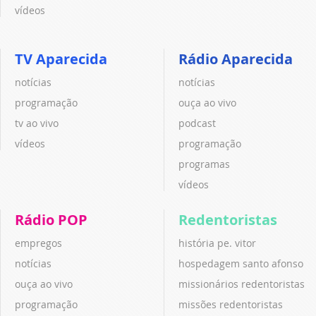
vídeos
TV Aparecida
Rádio Aparecida
notícias
notícias
programação
ouça ao vivo
tv ao vivo
podcast
vídeos
programação
programas
vídeos
Rádio POP
Redentoristas
empregos
história pe. vitor
notícias
hospedagem santo afonso
ouça ao vivo
missionários redentoristas
programação
missões redentoristas