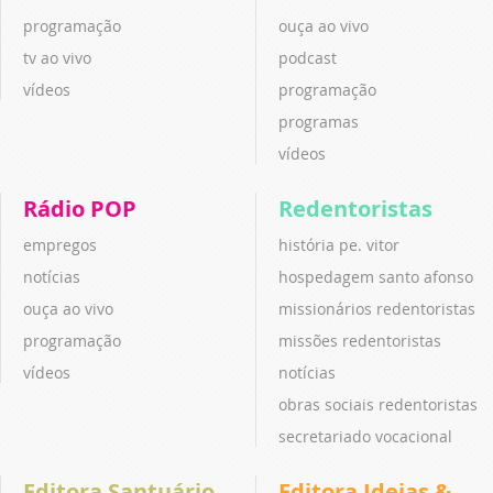
programação
ouça ao vivo
tv ao vivo
podcast
vídeos
programação
programas
vídeos
Rádio POP
Redentoristas
empregos
história pe. vitor
notícias
hospedagem santo afonso
ouça ao vivo
missionários redentoristas
programação
missões redentoristas
vídeos
notícias
obras sociais redentoristas
secretariado vocacional
Editora Santuário
Editora Ideias &