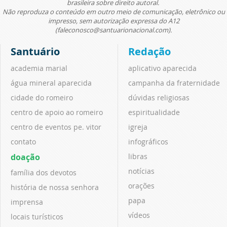
brasileira sobre direito autoral.
Não reproduza o conteúdo em outro meio de comunicação, eletrônico ou
impresso, sem autorização expressa do A12
(faleconosco@santuarionacional.com).
Santuário
Redação
academia marial
aplicativo aparecida
água mineral aparecida
campanha da fraternidade
cidade do romeiro
dúvidas religiosas
centro de apoio ao romeiro
espiritualidade
centro de eventos pe. vitor
igreja
contato
infográficos
doação
libras
notícias
família dos devotos
orações
história de nossa senhora
papa
imprensa
vídeos
locais turísticos