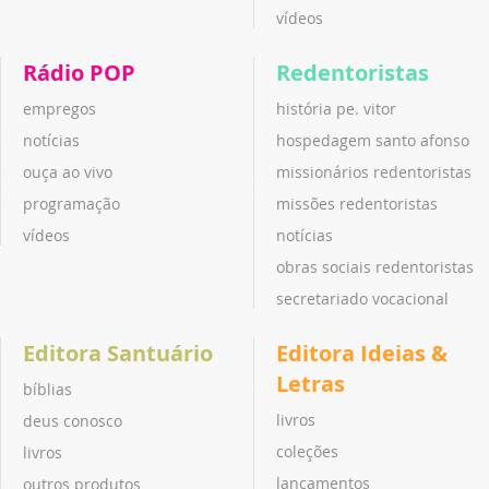
vídeos
Rádio POP
Redentoristas
empregos
história pe. vitor
notícias
hospedagem santo afonso
ouça ao vivo
missionários redentoristas
programação
missões redentoristas
vídeos
notícias
obras sociais redentoristas
secretariado vocacional
Editora Santuário
Editora Ideias &
Letras
bíblias
livros
deus conosco
coleções
livros
lançamentos
outros produtos