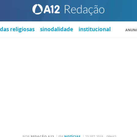
das religiosas
sinodalidade
institucional
ANUNC
POR
REDAÇÃO A12
EM
NOTÍCIAS
23 SET 2015 - 09H42