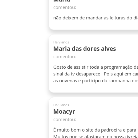
comentou:
não deixem de mandar as leituras do dia
Há 9 anos
Maria das dores alves
comentou:
Gosto de assistir toda a programação da
sinal da tv desaparece . Pois aqui em 
as novenas e participo da campanha dos
Há 9 anos
Moacyr
comentou:
É muito bom o site da padroeira e para
Muitos que se afastaram da nossa igre