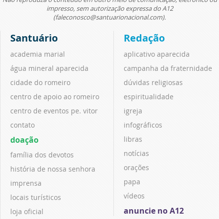
impresso, sem autorização expressa do A12
(faleconosco@santuarionacional.com).
Santuário
Redação
academia marial
aplicativo aparecida
água mineral aparecida
campanha da fraternidade
cidade do romeiro
dúvidas religiosas
centro de apoio ao romeiro
espiritualidade
centro de eventos pe. vitor
igreja
contato
infográficos
doação
libras
notícias
família dos devotos
orações
história de nossa senhora
papa
imprensa
vídeos
locais turísticos
anuncie no A12
loja oficial