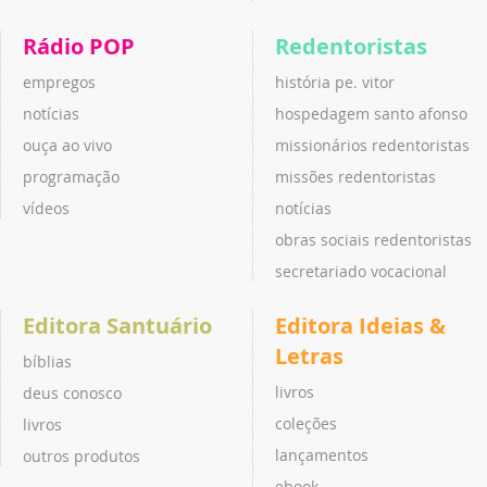
Rádio POP
Redentoristas
empregos
história pe. vitor
notícias
hospedagem santo afonso
ouça ao vivo
missionários redentoristas
programação
missões redentoristas
vídeos
notícias
obras sociais redentoristas
secretariado vocacional
Editora Santuário
Editora Ideias &
Letras
bíblias
livros
deus conosco
coleções
livros
lançamentos
outros produtos
ebook