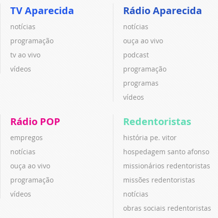
TV Aparecida
Rádio Aparecida
notícias
notícias
programação
ouça ao vivo
tv ao vivo
podcast
vídeos
programação
programas
vídeos
Rádio POP
Redentoristas
empregos
história pe. vitor
notícias
hospedagem santo afonso
ouça ao vivo
missionários redentoristas
programação
missões redentoristas
vídeos
notícias
obras sociais redentoristas