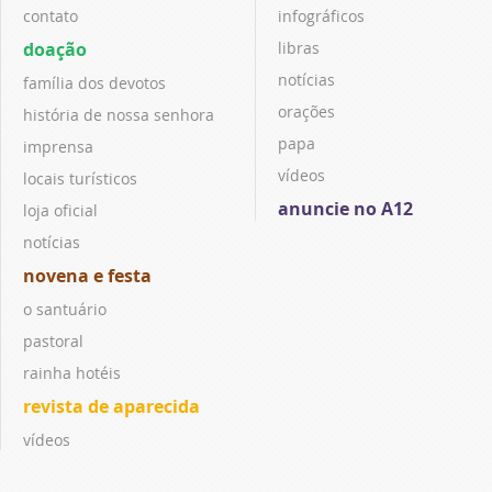
contato
infográficos
doação
libras
notícias
família dos devotos
orações
história de nossa senhora
papa
imprensa
vídeos
locais turísticos
anuncie no A12
loja oficial
notícias
novena e festa
o santuário
pastoral
rainha hotéis
revista de aparecida
vídeos