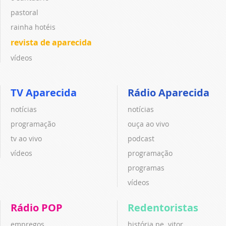
pastoral
rainha hotéis
revista de aparecida
vídeos
TV Aparecida
Rádio Aparecida
notícias
notícias
programação
ouça ao vivo
tv ao vivo
podcast
vídeos
programação
programas
vídeos
Rádio POP
Redentoristas
empregos
história pe. vitor