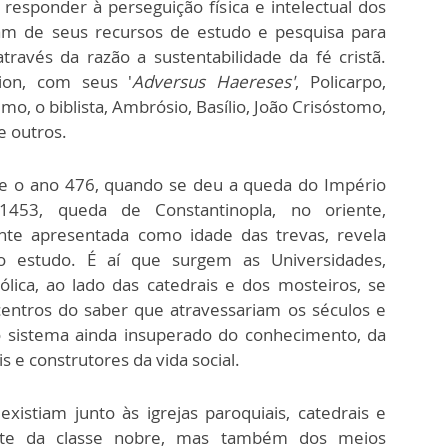
esponder à perseguição física e intelectual dos
ram de seus recursos de estudo e pesquisa para
ravés da razão a sustentabilidade da fé cristã.
ion, com seus
'
Adversus Haereses'
, Policarpo,
imo, o biblista, Ambrósio, Basílio, João Crisóstomo,
e outros.
e o ano 476, quando se deu a queda do Império
53, queda de Constantinopla, no oriente,
te apresentada como idade das trevas, revela
 estudo. É aí que surgem as Universidades,
ólica, ao lado das catedrais e dos mosteiros, se
entros do saber que atravessariam os séculos e
sistema ainda insuperado do conhecimento, da
s e construtores da vida social.
existiam junto às igrejas paroquiais, catedrais e
nte da classe nobre, mas também dos meios