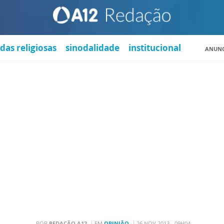
das religiosas
sinodalidade
institucional
ANUNC
POR
REDAÇÃO A12
EM
OPINIÃO
26 NOV 2013 - 09H04