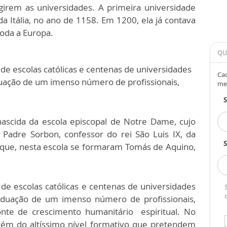
girem as universidades. A primeira universidade
da Itália, no ano de 1158. Em 1200, ela já contava
toda a Europa.
QU
e escolas católicas e centenas de universidades
Cad
uação de um imenso número de profissionais,
me
nascida da escola episcopal de Notre Dame, cujo
o Padre Sorbon, confessor do rei São Luis IX, da
S
aque, nesta escola se formaram Tomás de Aquino,
ier.
e escolas católicas e centenas de universidades
aduação de um imenso número de profissionais,
fonte de crescimento humanitário espiritual. No
além do altíssimo nível formativo que pretendem