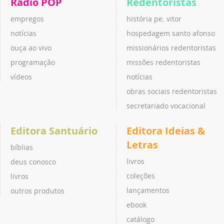
Rádio POP
Redentoristas
empregos
história pe. vitor
notícias
hospedagem santo afonso
ouça ao vivo
missionários redentoristas
programação
missões redentoristas
vídeos
notícias
obras sociais redentoristas
secretariado vocacional
Editora Santuário
Editora Ideias &
Letras
bíblias
livros
deus conosco
coleções
livros
lançamentos
outros produtos
ebook
catálogo