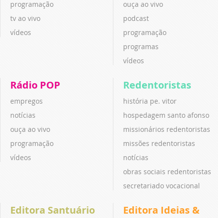
programação
ouça ao vivo
tv ao vivo
podcast
vídeos
programação
programas
vídeos
Rádio POP
Redentoristas
empregos
história pe. vitor
notícias
hospedagem santo afonso
ouça ao vivo
missionários redentoristas
programação
missões redentoristas
vídeos
notícias
obras sociais redentoristas
secretariado vocacional
Editora Santuário
Editora Ideias &