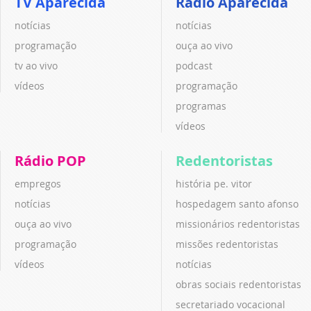
TV Aparecida
Rádio Aparecida
notícias
notícias
programação
ouça ao vivo
tv ao vivo
podcast
vídeos
programação
programas
vídeos
Rádio POP
Redentoristas
empregos
história pe. vitor
notícias
hospedagem santo afonso
ouça ao vivo
missionários redentoristas
programação
missões redentoristas
vídeos
notícias
obras sociais redentoristas
secretariado vocacional