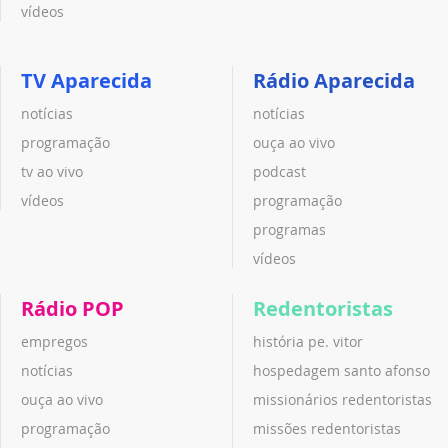
vídeos
TV Aparecida
Rádio Aparecida
notícias
notícias
programação
ouça ao vivo
tv ao vivo
podcast
vídeos
programação
programas
vídeos
Rádio POP
Redentoristas
empregos
história pe. vitor
notícias
hospedagem santo afonso
ouça ao vivo
missionários redentoristas
programação
missões redentoristas