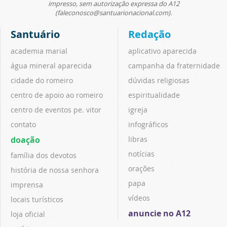
impresso, sem autorização expressa do A12
(faleconosco@santuarionacional.com).
Santuário
Redação
academia marial
aplicativo aparecida
água mineral aparecida
campanha da fraternidade
cidade do romeiro
dúvidas religiosas
centro de apoio ao romeiro
espiritualidade
centro de eventos pe. vitor
igreja
contato
infográficos
doação
libras
notícias
família dos devotos
orações
história de nossa senhora
papa
imprensa
vídeos
locais turísticos
anuncie no A12
loja oficial