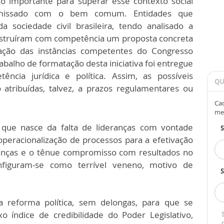
o importante para superar esse contexto social
omissado com o bem comum. Entidades que
 sociedade civil brasileira, tendo analisado a
construíram com competência um proposta concreta
ação das instâncias competentes do Congresso
rabalho de formatação desta iniciativa foi entregue
ência jurídica e política. Assim, as possíveis
QU
atribuídas, talvez, a prazos regulamentares ou
Cad
me
 que nasce da falta de lideranças com vontade
 operacionalização de processos para a efetivação
eranças e o tênue compromisso com resultados no
onfiguram-se como terrível veneno, motivo de
S
da reforma política, sem delongas, para que se
 índice de credibilidade do Poder Legislativo,