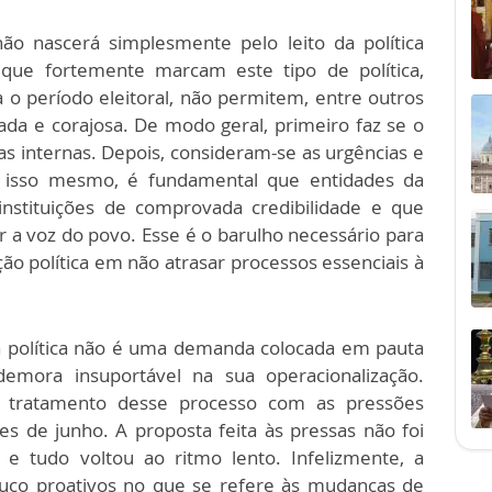
ão nascerá simplesmente pelo leito da política
is que fortemente marcam este tipo de política,
o período eleitoral, não permitem, entre outros
ada e corajosa. De modo geral, primeiro faz se o
 internas. Depois, consideram-se as urgências e
r isso mesmo, é fundamental que entidades da
 instituições de comprovada credibilidade e que
a voz do povo. Esse é o barulho necessário para
ão política em não atrasar processos essenciais à
a política não é uma demanda colocada em pauta
mora insuportável na sua operacionalização.
 tratamento desse processo com as pressões
s de junho. A proposta feita às pressas não foi
 e tudo voltou ao ritmo lento. Infelizmente, a
pouco proativos no que se refere às mudanças de