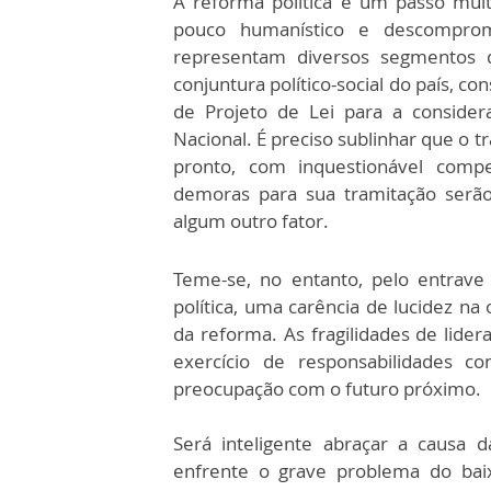
A reforma política é um passo muit
pouco humanístico e descompr
representam diversos segmentos da
conjuntura político-social do país, 
de Projeto de Lei para a consider
Nacional. É preciso sublinhar que o t
pronto, com inquestionável compet
demoras para sua tramitação serão 
algum outro fator.
Teme-se, no entanto, pelo entrave
política, uma carência de lucidez na
da reforma. As fragilidades de lid
exercício de responsabilidades c
preocupação com o futuro próximo.
Será inteligente abraçar a causa 
enfrente o grave problema do baixo