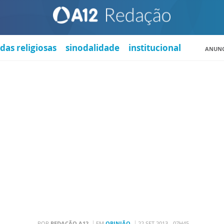
das religiosas
sinodalidade
institucional
ANUNC
POR
REDAÇÃO A12
EM
OPINIÃO
22 SET 2013 - 07H45